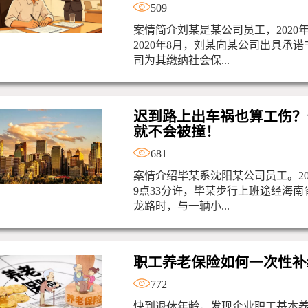
509
案情简介刘某是某公司员工，2020
2020年8月，刘某向某公司出具承
司为其缴纳社会保...
迟到路上出车祸也算工伤？
就不会被撞！
681
案情介绍毕某系沈阳某公司员工。202
9点33分许，毕某步行上班途经海
龙路时，与一辆小...
职工养老保险如何一次性补
772
快到退休年龄，发现企业职工基本