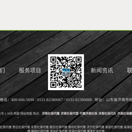
们
服务项目
新闻资讯
0-666-5698 / 0531-82380067 / 0531-82380068 地址：山东
5号-1
XML地图
网站地图
热点：
济南社保代缴
济南社保代理
代缴济南社保
济南社保代办
济南社保缴
社保代缴
枣庄社保代缴
东营社保代缴
烟台社保代缴
潍坊社保代缴
济宁社保代缴
泰安社保代缴
威海
缴
聊城社保代缴
滨州社保代缴
菏泽社保代缴
莱芜社保代缴